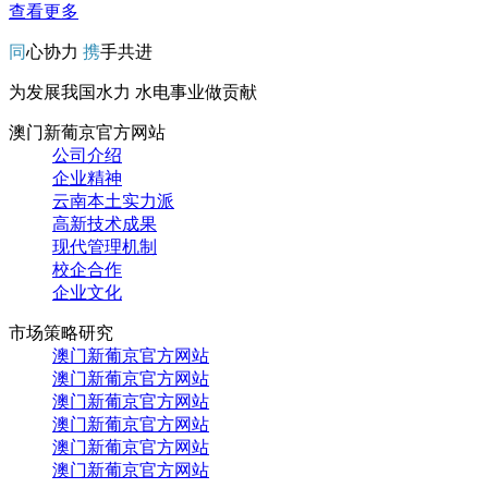
查看更多
同
心协力
携
手共进
为发展我国水力 水电事业做贡献
澳门新葡京官方网站
公司介绍
企业精神
云南本土实力派
高新技术成果
现代管理机制
校企合作
企业文化
市场策略研究
澳门新葡京官方网站
澳门新葡京官方网站
澳门新葡京官方网站
澳门新葡京官方网站
澳门新葡京官方网站
澳门新葡京官方网站