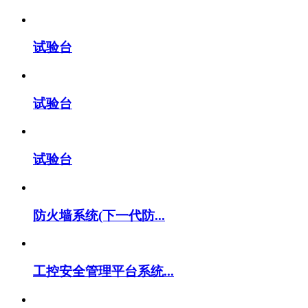
试验台
试验台
试验台
防火墙系统(下一代防...
工控安全管理平台系统...