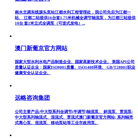
南水北调东线源头泵站江都水利工程管理处，我公司先后为江都一
站、 江都二站提供16台套1.75米机械全调节轴流泵，为江都三站提供
10台 套2米立式全调泵（可逆式发电）...
澳门新葡京官方网站
国家大型水利水电产品制造企业、国家高新技术企业。 美国API公司
质量认证企业；国家ISO9001质量、ISO1400环境、 GB/T28001职业
健康安全认证企业。
远略咨询集团
公司主要产品:中大型系列全调节(半调节)轴流泵、 斜流泵、贯流泵;
中大型系列轴流式、混流式、贯流式澳门新葡京官方网站; 系列蜗壳
式离心泵、混流泵、移动泵站等工业市政用泵。