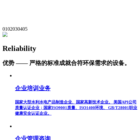
01
02
03
04
05
Reliability
优势 —— 严格的标准成就合符环保需求的设备。
企业培训业务
国家大型水利水电产品制造企业、国家高新技术企业。 美国API公司
质量认证企业；国家ISO9001质量、ISO1400环境、 GB/T28001职业
健康安全认证企业。
企业管理咨询