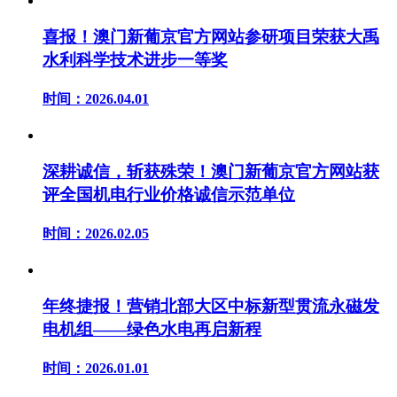
喜报！澳门新葡京官方网站参研项目荣获大禹
水利科学技术进步一等奖
时间：2026.04.01
深耕诚信，斩获殊荣！澳门新葡京官方网站获
评全国机电行业价格诚信示范单位
时间：2026.02.05
年终捷报！营销北部大区中标新型贯流永磁发
电机组——绿色水电再启新程
时间：2026.01.01