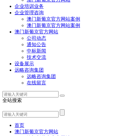
企业培训业务
企业管理咨询
澳门新葡京官方网站案例
澳门新葡京官方网站案例
澳门新葡京官方网站
公司动态
通知公告
中标新闻
技术交流
设备展示
远略咨询集团
远略咨询集团
在线留言
全站搜索
首页
澳门新葡京官方网站