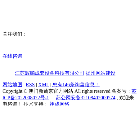
关注我们：
在线咨询
江苏辉鹏成套设备科技有限公司
扬州网站建设
网站地图
|
RSS
|
XML
|
您有
146
条询盘信息！
Copyright © 澳门新葡京官方网站 All rights reserved 备案号：
苏
ICP备2022008072号-1
苏公网安备32108402000574
, 欢迎来
电咨询！ 技术支持：
翊成网络
首页
电话
联系