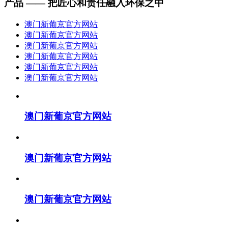
产品 —— 把匠心和责任融入环保之中
澳门新葡京官方网站
澳门新葡京官方网站
澳门新葡京官方网站
澳门新葡京官方网站
澳门新葡京官方网站
澳门新葡京官方网站
澳门新葡京官方网站
澳门新葡京官方网站
澳门新葡京官方网站