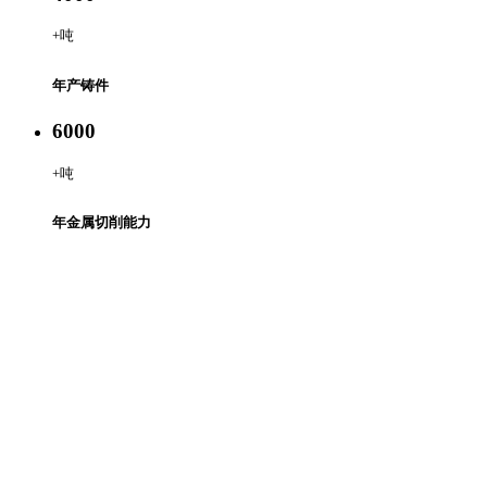
+吨
年产铸件
6000
+吨
年金属切削能力