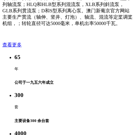
列轴流泵；HLQ和HLB型系列混流泵，XLB系列斜流泵，
GLB系列贯流泵；D和S型系列离心泵。澳门新葡京官方网站
主要生产贯流（轴伸、竖井、灯泡）、轴流、混流等定桨调桨
机组，；转轮直径可达5000毫米，单机出率50000千瓦。
查看更多
65
年
公司于一九五六年成立
300
套
主要设备300 余台套
4000