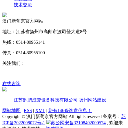
技术交流
澳门新葡京官方网站
地址：江苏省扬州市高邮市波司登大道8号
热线：0514-80955141
传真：0514-80955100
关注我们：
在线咨询
江苏辉鹏成套设备科技有限公司
扬州网站建设
网站地图
|
RSS
|
XML
|
您有
146
条询盘信息！
Copyright © 澳门新葡京官方网站 All rights reserved 备案号：
苏
ICP备2022008072号-1
苏公网安备32108402000574
, 欢迎来