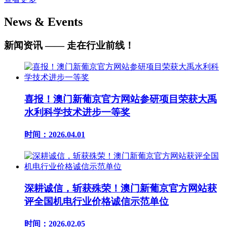
News & Events
新闻资讯 —— 走在行业前线！
喜报！澳门新葡京官方网站参研项目荣获大禹
水利科学技术进步一等奖
时间：2026.04.01
深耕诚信，斩获殊荣！澳门新葡京官方网站获
评全国机电行业价格诚信示范单位
时间：2026.02.05