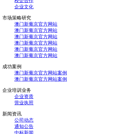
校企合作
企业文化
市场策略研究
澳门新葡京官方网站
澳门新葡京官方网站
澳门新葡京官方网站
澳门新葡京官方网站
澳门新葡京官方网站
澳门新葡京官方网站
成功案例
澳门新葡京官方网站案例
澳门新葡京官方网站案例
企业培训业务
企业资质
营业执照
新闻资讯
公司动态
通知公告
中标新闻