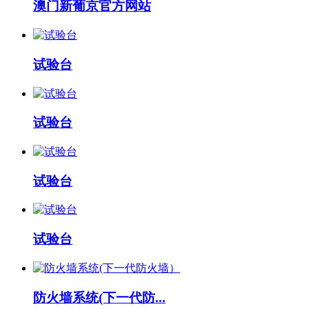
澳门新葡京官方网站
试验台
试验台
试验台
试验台
防火墙系统(下一代防...