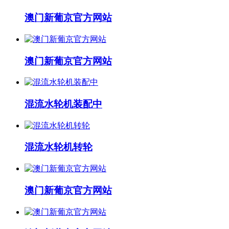
澳门新葡京官方网站
澳门新葡京官方网站
混流水轮机装配中
混流水轮机转轮
澳门新葡京官方网站