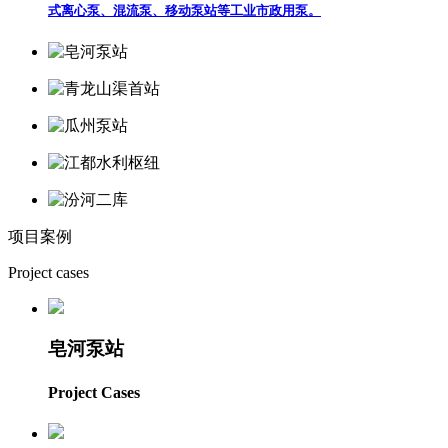
式离心泵、混流泵、移动泵站等工业市政用泵。
项目案例
Project cases
皂河泵站
Project Cases