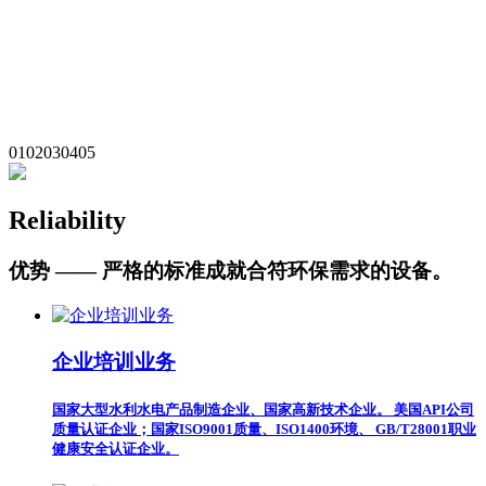
01
02
03
04
05
Reliability
优势 —— 严格的标准成就合符环保需求的设备。
企业培训业务
国家大型水利水电产品制造企业、国家高新技术企业。 美国API公司
质量认证企业；国家ISO9001质量、ISO1400环境、 GB/T28001职业
健康安全认证企业。