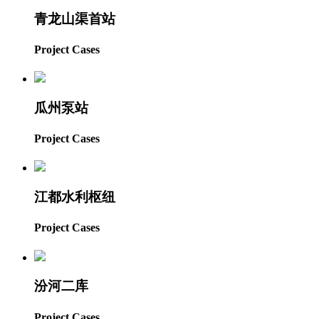
青龙山渠首站
Project Cases
瓜州泵站
Project Cases
江都水利枢纽
Project Cases
汾河二库
Project Cases