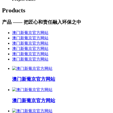
Products
产品 —— 把匠心和责任融入环保之中
澳门新葡京官方网站
澳门新葡京官方网站
澳门新葡京官方网站
澳门新葡京官方网站
澳门新葡京官方网站
澳门新葡京官方网站
澳门新葡京官方网站
澳门新葡京官方网站