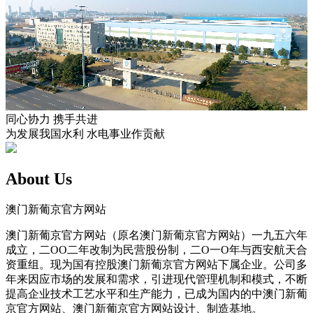
同心协力 携手共进
为发展我国水利 水电事业作贡献
About Us
澳门新葡京官方网站
澳门新葡京官方网站（原名澳门新葡京官方网站）一九五六年
成立，二OO二年改制为民营股份制，二O一O年与西安航天合
资重组。现为国有控股澳门新葡京官方网站下属企业。公司多
年来因应市场的发展和需求，引进现代管理机制和模式，不断
提高企业技术工艺水平和生产能力，已成为国内的中澳门新葡
京官方网站、澳门新葡京官方网站设计、制造基地。