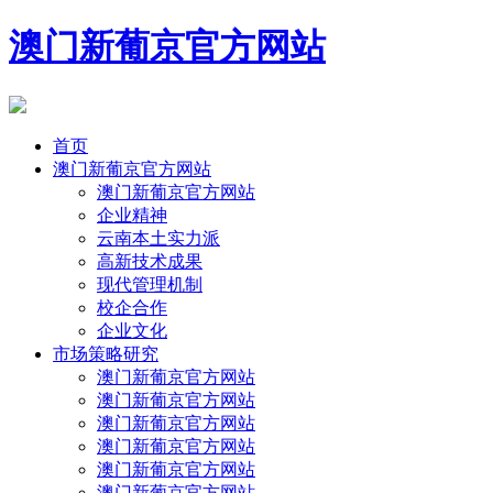
澳门新葡京官方网站
首页
澳门新葡京官方网站
澳门新葡京官方网站
企业精神
云南本土实力派
高新技术成果
现代管理机制
校企合作
企业文化
市场策略研究
澳门新葡京官方网站
澳门新葡京官方网站
澳门新葡京官方网站
澳门新葡京官方网站
澳门新葡京官方网站
澳门新葡京官方网站