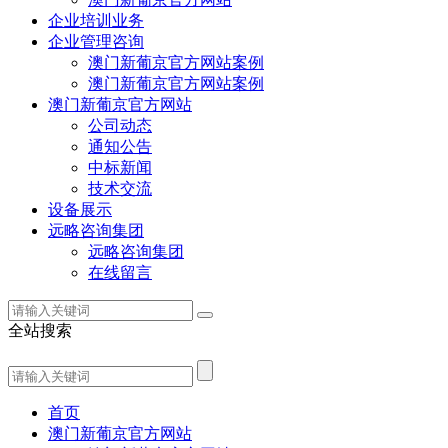
企业培训业务
企业管理咨询
澳门新葡京官方网站案例
澳门新葡京官方网站案例
澳门新葡京官方网站
公司动态
通知公告
中标新闻
技术交流
设备展示
远略咨询集团
远略咨询集团
在线留言
全站搜索
首页
澳门新葡京官方网站