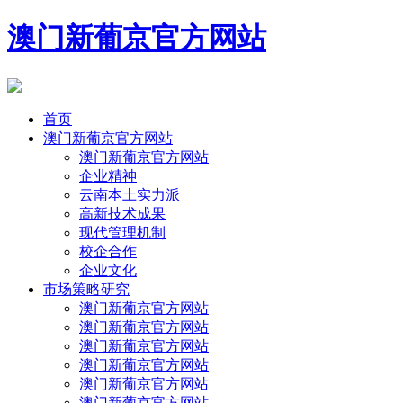
澳门新葡京官方网站
首页
澳门新葡京官方网站
澳门新葡京官方网站
企业精神
云南本土实力派
高新技术成果
现代管理机制
校企合作
企业文化
市场策略研究
澳门新葡京官方网站
澳门新葡京官方网站
澳门新葡京官方网站
澳门新葡京官方网站
澳门新葡京官方网站
澳门新葡京官方网站