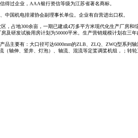
信得过企业，AAA银行资信等级为江苏省著名商标。
员、中国机电排灌协会副理事长单位。企业有自营进出口权。
发区，占地300余亩，一期已建成4万多平方米现代化生产厂房
厂房及研发试验用房计划为50000平米。生产营销规模计划在三年
主要有：大口径可达6000mm的ZLB、ZLQ、ZWQ型系列轴
（轴伸、竖井、灯泡）、轴流、混流等定桨调桨机组，；转轮直径可