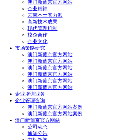
澳门新葡京官方网站
企业精神
云南本土实力派
高新技术成果
现代管理机制
校企合作
企业文化
市场策略研究
澳门新葡京官方网站
澳门新葡京官方网站
澳门新葡京官方网站
澳门新葡京官方网站
澳门新葡京官方网站
澳门新葡京官方网站
企业培训业务
企业管理咨询
澳门新葡京官方网站案例
澳门新葡京官方网站案例
澳门新葡京官方网站
公司动态
通知公告
中标新闻