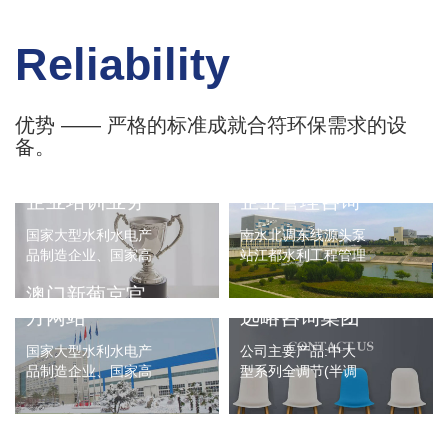
ZLQ、ZWQ型系列轴流泵；HLQ和HLB型系列混流泵，
Reliability
XLB系列斜流泵，GLB系列贯流泵；D和S型系列离心泵。
澳门新葡京官方网站主要生产贯流（轴伸、竖井、灯
泡）、轴流、混流等定桨调桨机组，；转轮直径可达5000
优势 —— 严格的标准成就合符环保需求的设
备。
毫米，单机出率50000千瓦。
企业培训业务
企业管理咨询
国家大型水利水电产
南水北调东线源头泵
品制造企业、国家高
站江都水利工程管理
新技术企业。 美国
处，我公司先后为江
澳门新葡京官
API公司质量认证企
都一站、 江都二站
方网站
远略咨询集团
业；国家ISO9001质
提供16台套1.75米机
量、ISO1400环境、
械全调节轴流泵，为
国家大型水利水电产
公司主要产品:中大
GB/T28001职业健康
江都三站提供10台
品制造企业、国家高
型系列全调节(半调
安全认证企业。
套2米立式全调泵
新技术企业。 美国
节)轴流泵、 斜流
（可逆式发电）...
API公司质量认证企
泵、贯流泵;中大型
业；国家ISO9001质
系列轴流式、混流