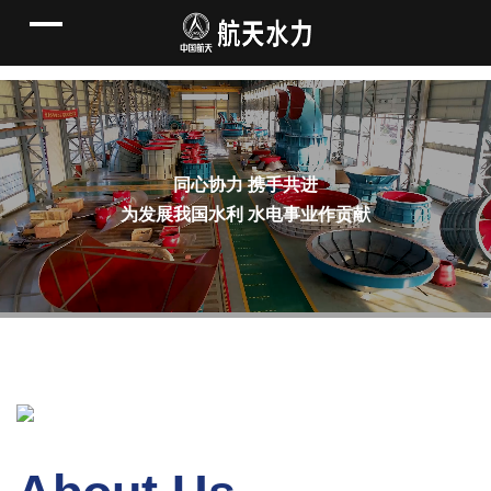
澳门新葡京官方网站
同心协力 携手共进
为发展我国水利 水电事业作贡献