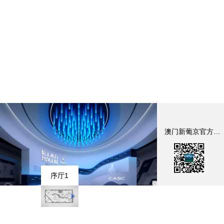
3、江苏省重合同守信用企业、国家及省科技进步企业，
+吨
+吨
4000
6000
省质量信得过企业，AAA银行资信等级为江苏省著名商
年产铸件
年金属切削能力
标。
4、中国通用机械泵行业协会成员、中国水电设备行业协
会成员、中国机电排灌协会副理事长单位。企业有自营进
出口权。
5、公司目前已实施退城进园,新厂区地处江苏省高邮市经
济开发区，占地300余亩，一期已建成4万多平方米现代化
澳门新葡京官方网站展厅全景VR
生产厂房和综合办公大楼，新增十余台中大型数控设备和
加工中心，车间大起吊能力120吨，生产能力优质、试验
手段齐全。 新区二期新厂房及研发试验用房计划为50000
序厅5
序厅1
序厅2
序厅3
序厅4
序厅5
平米。生产营销规模计划在三年内扩大一倍达5亿；5年内
规模扩大至8亿。
6、公司主要生产水泵、澳门新葡京官方网站两大类产
品，水泵产品主要有：大口径可达6000mm的ZLB、