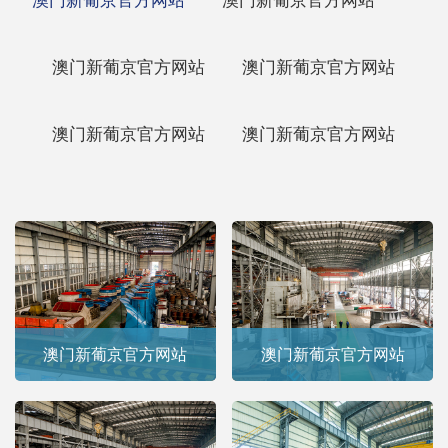
澳门新葡京官方网站
澳门新葡京官方网站
澳门新葡京官方网站
澳门新葡京官方网站
澳门新葡京官方网站
澳门新葡京官方网站
澳门新葡京官方网站
澳门新葡京官方网站