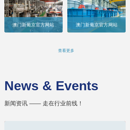
澳门新葡京官方网站
澳门新葡京官方网站
查看更多
News & Events
新闻资讯 —— 走在行业前线！